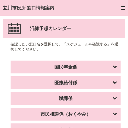
トップページへ
立川市役所 窓口情報案内
ご利用方法
混雑予想カレンダー
窓口混雑状況
確認したい窓口名を選択して、「スケジュールを確認する」を選
待ち状況確認
択してください。
交付状況確認
国民年金係
混雑予想カレンダー
医療給付係
賦課係
市民相談係（おくやみ）