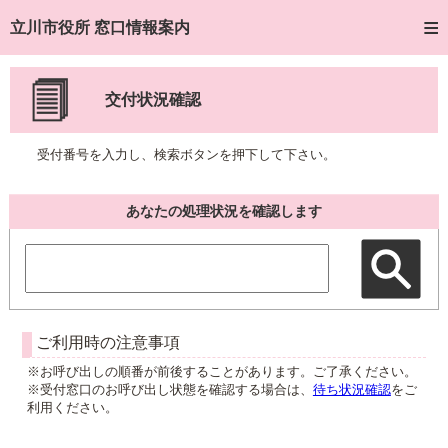
トップページへ
立川市役所 窓口情報案内
ご利用方法
交付状況確認
窓口混雑状況
受付番号を入力し、検索ボタンを押下して下さい。
待ち状況確認
交付状況確認
あなたの処理状況を確認します
混雑予想カレンダー
ご利用時の注意事項
※お呼び出しの順番が前後することがあります。ご了承ください。
※受付窓口のお呼び出し状態を確認する場合は、
待ち状況確認
をご
利用ください。