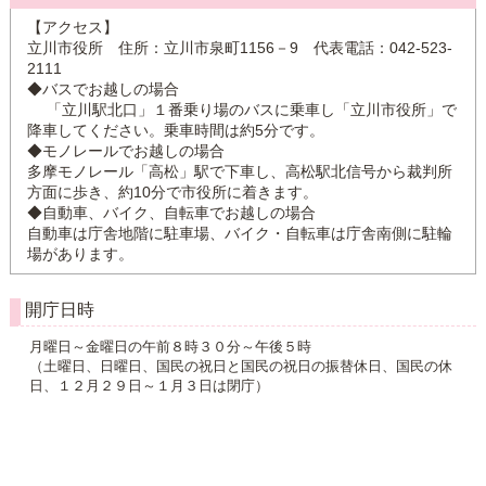
【アクセス】
立川市役所 住所：立川市泉町1156－9 代表電話：042-523-
2111
◆バスでお越しの場合
「立川駅北口」１番乗り場のバスに乗車し「立川市役所」で
降車してください。乗車時間は約5分です。
◆モノレールでお越しの場合
多摩モノレール「高松」駅で下車し、高松駅北信号から裁判所
方面に歩き、約10分で市役所に着きます。
◆自動車、バイク、自転車でお越しの場合
自動車は庁舎地階に駐車場、バイク・自転車は庁舎南側に駐輪
場があります。
開庁日時
月曜日～金曜日の午前８時３０分～午後５時
（土曜日、日曜日、国民の祝日と国民の祝日の振替休日、国民の休
日、１２月２９日～１月３日は閉庁）