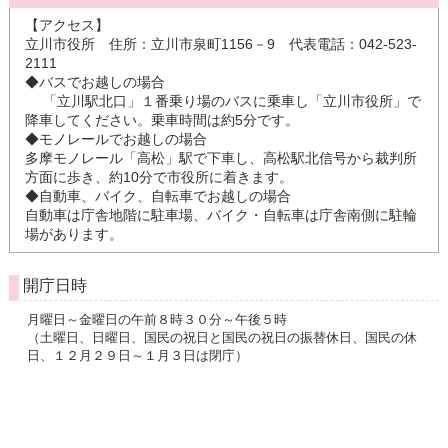
【アクセス】
立川市役所 住所：立川市泉町1156－9 代表電話：042-523-
2111
◆バスでお越しの場合
「立川駅北口」１番乗り場のバスに乗車し「立川市役所」で
降車してください。乗車時間は約5分です。
◆モノレールでお越しの場合
多摩モノレール「高松」駅で下車し、高松駅北信号から裁判所
方面に歩き、約10分で市役所に着きます。
◆自動車、バイク、自転車でお越しの場合
自動車は庁舎地階に駐車場、バイク・自転車は庁舎南側に駐輪
場があります。
開庁日時
月曜日～金曜日の午前８時３０分～午後５時
（土曜日、日曜日、国民の祝日と国民の祝日の振替休日、国民の休
日、１２月２９日～１月３日は閉庁）