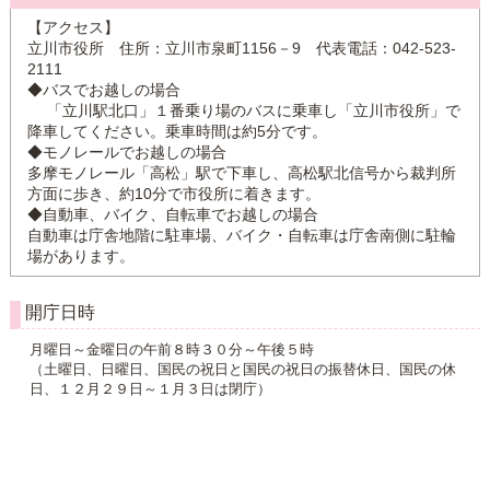
【アクセス】
立川市役所 住所：立川市泉町1156－9 代表電話：042-523-
2111
◆バスでお越しの場合
「立川駅北口」１番乗り場のバスに乗車し「立川市役所」で
降車してください。乗車時間は約5分です。
◆モノレールでお越しの場合
多摩モノレール「高松」駅で下車し、高松駅北信号から裁判所
方面に歩き、約10分で市役所に着きます。
◆自動車、バイク、自転車でお越しの場合
自動車は庁舎地階に駐車場、バイク・自転車は庁舎南側に駐輪
場があります。
開庁日時
月曜日～金曜日の午前８時３０分～午後５時
（土曜日、日曜日、国民の祝日と国民の祝日の振替休日、国民の休
日、１２月２９日～１月３日は閉庁）