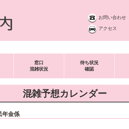
お問い合わせ
アクセス
窓口
待ち状況
混雑状況
確認
混雑予想カレンダー
民年金係