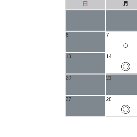
日
月
6
7
○
13
14
◎
20
21
27
28
◎