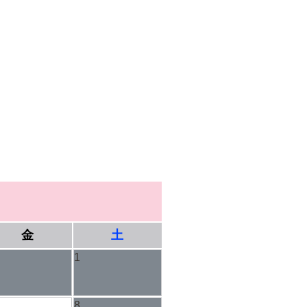
金
土
1
8