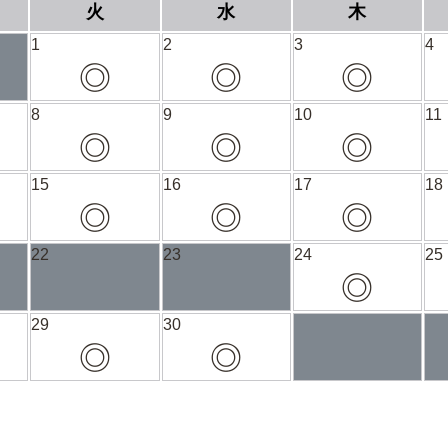
火
水
木
1
2
3
4
◎
◎
◎
8
9
10
11
◎
◎
◎
15
16
17
18
◎
◎
◎
22
23
24
25
◎
29
30
◎
◎