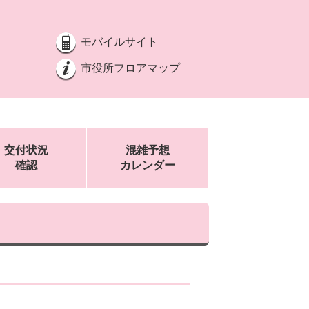
モバイルサイト
市役所フロアマップ
交付状況
混雑予想
確認
カレンダー