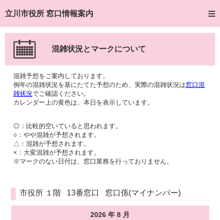
トップページへ
立川市役所 窓口情報案内
ご利用方法
混雑状況とマークについて
窓口混雑状況
混雑予想をご案内しております。
待ち状況確認
例年の混雑状況を基にたてた予想のため、実際の混雑状況は
窓口混
雑状況
でご確認ください。
交付状況確認
カレンダー上の黄色は、本日を表示しています。
混雑予想カレンダー
◎：比較的空いていると思われます。
○：やや混雑が予想されます。
△：混雑が予想されます。
×：大変混雑が予想されます。
※マークのない日付は、窓口業務を行っておりません。
市役所 １階 13番窓口 窓口係(マイナンバー)
2026 年 8 月