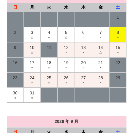
日
月
火
水
木
金
土
1
2
3
4
5
6
7
8
△
○
△
○
×
○
9
10
11
12
13
14
15
△
×
×
△
○
16
17
18
19
20
21
22
○
△
○
○
×
23
24
25
26
27
28
29
△
×
×
×
×
30
31
○
×
2026 年 9 月
日
月
火
水
木
金
土